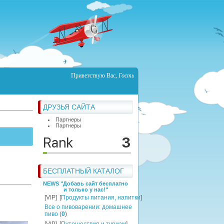
Приветствую Вас
,
Гость
ДРУЗЬЯ САЙТА
Партнеры
Партнеры
БЕСПЛАТНЫЙ КАТАЛОГ
NEWS "Добавь сайт бесплатно
и только у нас!"
[VIP]
[
Продукты питания, напитки
]
Все о пивоварении: домашнее
пиво
(
0
)