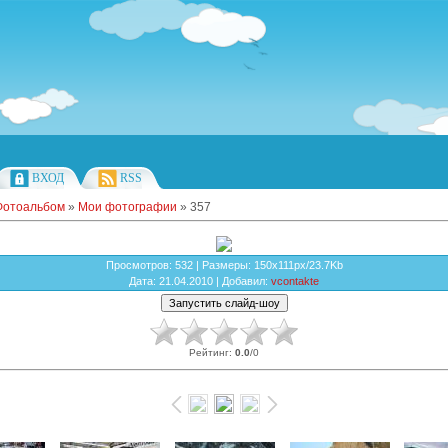
ВХОД
RSS
Фотоальбом
»
Мои фотографии
» 357
Просмотров
: 532 |
Размеры
: 150x111px/23.7Kb
Дата
: 21.04.2010 |
Добавил
:
vcontakte
Рейтинг
:
0.0
/
0