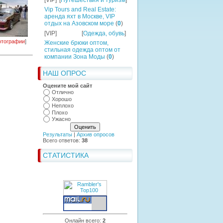
[VIP]
[
Путешествия и туризм
]
Vip Tours and Real Estate:
аренда яхт в Москве, VIP
отдых на Азовском море
(
0
)
[VIP]
[
Одежда, обувь
]
тографии
]
Женские брюки оптом,
стильная одежда оптом от
компании Зона Моды
(
0
)
НАШ ОПРОС
Оцените мой сайт
Отлично
Хорошо
Неплохо
Плохо
Ужасно
Результаты
|
Архив опросов
Всего ответов:
38
СТАТИСТИКА
Онлайн всего:
2