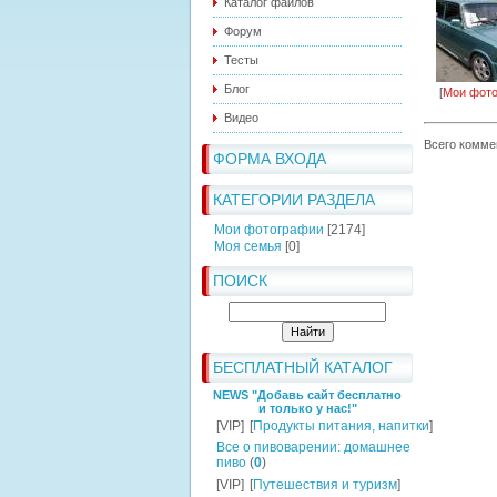
Каталог файлов
Форум
Тесты
Блог
[
Мои фот
Видео
Всего комме
ФОРМА ВХОДА
КАТЕГОРИИ РАЗДЕЛА
Мои фотографии
[2174]
Моя семья
[0]
ПОИСК
БЕСПЛАТНЫЙ КАТАЛОГ
NEWS "Добавь сайт бесплатно
и только у нас!"
[VIP]
[
Продукты питания, напитки
]
Все о пивоварении: домашнее
пиво
(
0
)
[VIP]
[
Путешествия и туризм
]