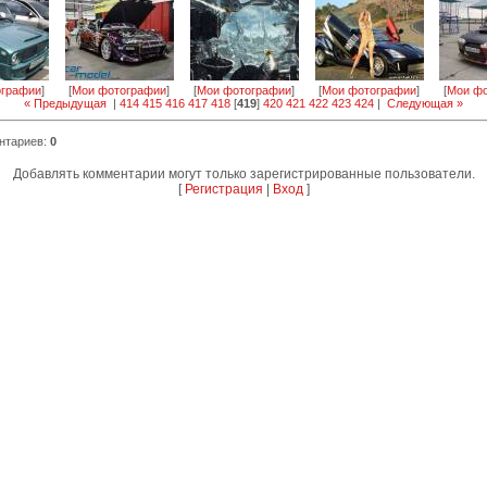
ографии
]
[
Мои фотографии
]
[
Мои фотографии
]
[
Мои фотографии
]
[
Мои фо
« Предыдущая
|
414
415
416
417
418
[
419
]
420
421
422
423
424
|
Следующая »
нтариев
:
0
Добавлять комментарии могут только зарегистрированные пользователи.
[
Регистрация
|
Вход
]