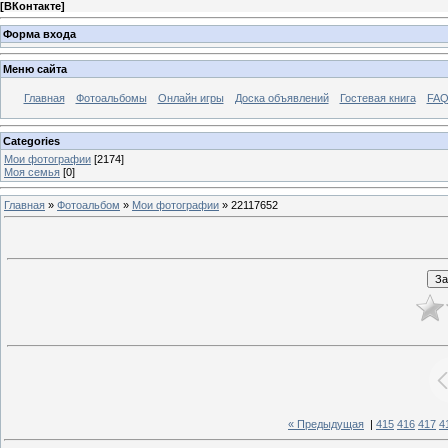
[
ВКонтакте
]
Форма входа
Меню сайта
Главная
Фотоальбомы
Онлайн игры
Доска объявлений
Гостевая книга
FAQ
Categories
Мои фотографии
[2174]
Моя семья
[0]
Главная
»
Фотоальбом
»
Мои фотографии
» 22117652
« Предыдущая
|
415
416
417
4