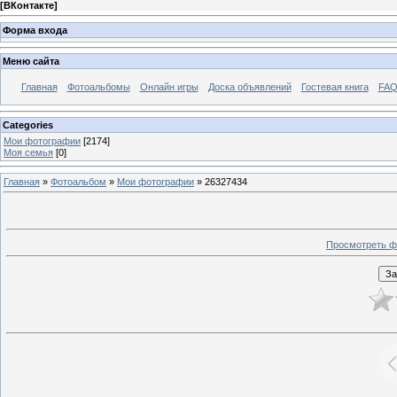
[
ВКонтакте
]
Форма входа
Меню сайта
Главная
Фотоальбомы
Онлайн игры
Доска объявлений
Гостевая книга
FAQ
Categories
Мои фотографии
[2174]
Моя семья
[0]
Главная
»
Фотоальбом
»
Мои фотографии
» 26327434
Просмотреть ф