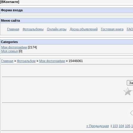
[
ВКонтакте
]
Форма входа
Меню сайта
Главная
Фотоальбомы
Онлайн игры
Доска объявлений
Гостевая книга
FAQ
Categories
Мои фотографии
[2174]
Моя семья
[0]
Главная
»
Фотоальбом
»
Мои фотографии
» 15446061
« Предыдущая
|
103
104
105
1