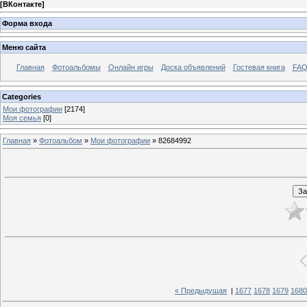
[
ВКонтакте
]
Форма входа
Меню сайта
Главная
Фотоальбомы
Онлайн игры
Доска объявлений
Гостевая книга
FAQ
Categories
Мои фотографии
[2174]
Моя семья
[0]
Главная
»
Фотоальбом
»
Мои фотографии
» 82684992
« Предыдущая
|
1677
1678
1679
1680