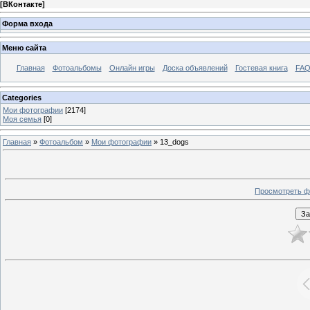
[
ВКонтакте
]
Форма входа
Меню сайта
Главная
Фотоальбомы
Онлайн игры
Доска объявлений
Гостевая книга
FAQ
Categories
Мои фотографии
[2174]
Моя семья
[0]
Главная
»
Фотоальбом
»
Мои фотографии
» 13_dogs
Просмотреть ф