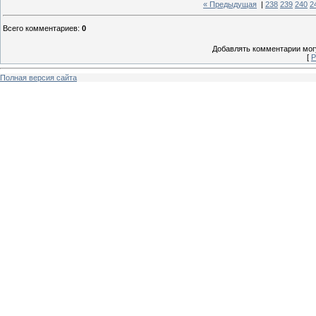
« Предыдущая
|
238
239
240
2
Всего комментариев
:
0
Добавлять комментарии могу
[
Р
Полная версия сайта