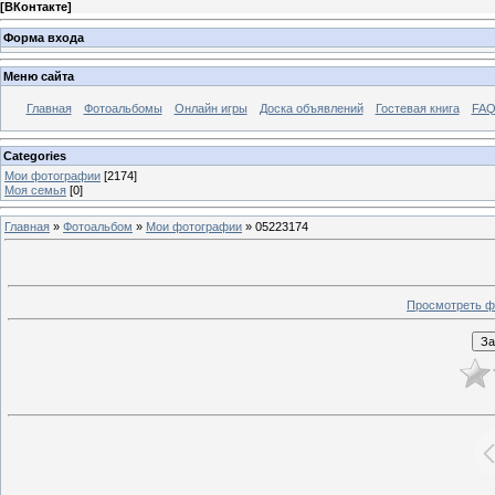
[
ВКонтакте
]
Форма входа
Меню сайта
Главная
Фотоальбомы
Онлайн игры
Доска объявлений
Гостевая книга
FAQ
Categories
Мои фотографии
[2174]
Моя семья
[0]
Главная
»
Фотоальбом
»
Мои фотографии
» 05223174
Просмотреть ф