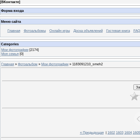
[
ВКонтакте
]
Форма входа
Меню сайта
Главная
Фотоальбомы
Онлайн игры
Доска объявлений
Гостевая книга
FAQ
Categories
Мои фотографии
[2174]
Моя семья
[0]
Главная
»
Фотоальбом
»
Мои фотографии
» 1183091210_smeh2
« Предыдущая
|
1602
1603
1604
160