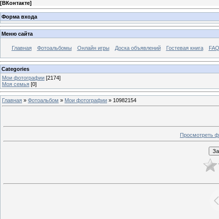
[
ВКонтакте
]
Форма входа
Меню сайта
Главная
Фотоальбомы
Онлайн игры
Доска объявлений
Гостевая книга
FAQ
Categories
Мои фотографии
[2174]
Моя семья
[0]
Главная
»
Фотоальбом
»
Мои фотографии
» 10982154
Просмотреть ф