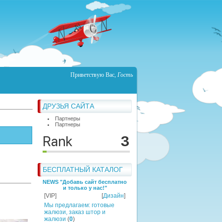
Приветствую Вас
,
Гость
ДРУЗЬЯ САЙТА
Партнеры
Партнеры
БЕСПЛАТНЫЙ КАТАЛОГ
NEWS "Добавь сайт бесплатно
и только у нас!"
[VIP]
[
Дизайн
]
Мы предлагаем: готовые
жалюзи, заказ штор и
жалюзи
(
0
)