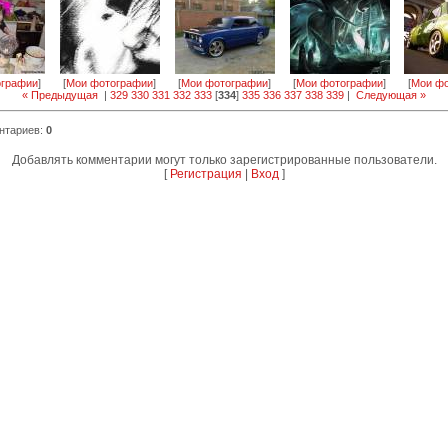
ографии
]
[
Мои фотографии
]
[
Мои фотографии
]
[
Мои фотографии
]
[
Мои фо
« Предыдущая
|
329
330
331
332
333
[
334
]
335
336
337
338
339
|
Следующая »
нтариев
:
0
Добавлять комментарии могут только зарегистрированные пользователи.
[
Регистрация
|
Вход
]