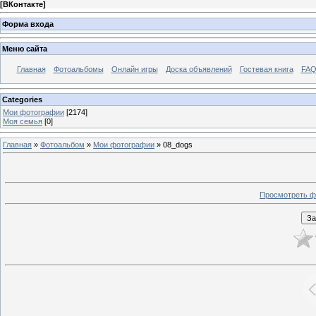
[
ВКонтакте
]
Форма входа
Меню сайта
Главная
Фотоальбомы
Онлайн игры
Доска объявлений
Гостевая книга
FAQ
Categories
Мои фотографии
[2174]
Моя семья
[0]
Главная
»
Фотоальбом
»
Мои фотографии
» 08_dogs
Просмотреть ф