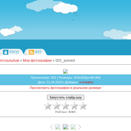
ВХОД
RSS
Фотоальбом
»
Мои фотографии
» 002_preved
Просмотров
: 552 |
Размеры
: 603x600px/68.9Kb
Дата
: 21.04.2010 |
Добавил
:
vcontakte
Просмотреть фотографию в реальном размере
Рейтинг
:
0.0
/
0