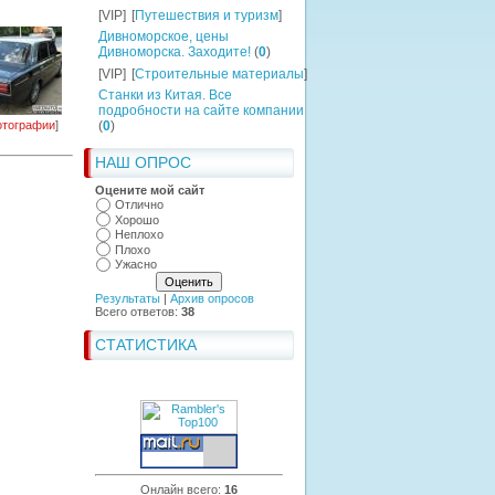
[VIP]
[
Путешествия и туризм
]
Дивноморское, цены
Дивноморска. Заходите!
(
0
)
[VIP]
[
Строительные материалы
]
Станки из Китая. Все
подробности на сайте компании
тографии
]
(
0
)
НАШ ОПРОС
Оцените мой сайт
Отлично
Хорошо
Неплохо
Плохо
Ужасно
Результаты
|
Архив опросов
Всего ответов:
38
СТАТИСТИКА
Онлайн всего:
16