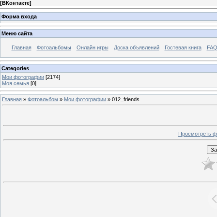
[
ВКонтакте
]
Форма входа
Меню сайта
Главная
Фотоальбомы
Онлайн игры
Доска объявлений
Гостевая книга
FAQ
Categories
Мои фотографии
[2174]
Моя семья
[0]
Главная
»
Фотоальбом
»
Мои фотографии
» 012_friends
Просмотреть ф