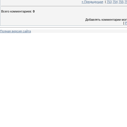
« Предыдущая
|
753
754
755
7
Всего комментариев
:
0
Добавлять комментарии могу
[
Р
Полная версия сайта