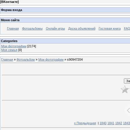
[
ВКонтакте
]
Форма входа
Меню сайта
Главная
Фотоальбомы
Онлайн игры
Доска объявлений
Гостевая книга
FAQ
Categories
Мои фотографии
[2174]
Моя семья
[0]
Главная
»
Фотоальбом
»
Мои фотографии
» s90947204
« Предыдущая
|
1840
1841
1842
1843