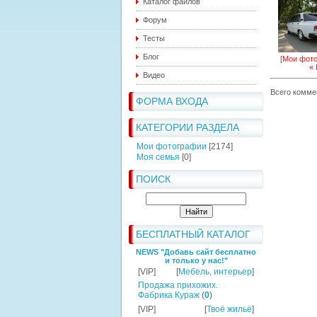
Каталог файлов
Форум
Тесты
Блог
[
Мои фот
«
Видео
Всего комме
ФОРМА ВХОДА
КАТЕГОРИИ РАЗДЕЛА
Мои фотографии
[2174]
Моя семья
[0]
ПОИСК
БЕСПЛАТНЫЙ КАТАЛОГ
NEWS "Добавь сайт бесплатно
и только у нас!"
[VIP]
[
Мебель, интерьер
]
Продажа прихожих.
Фабрика Кураж
(
0
)
[VIP]
[
Твоё жильё
]