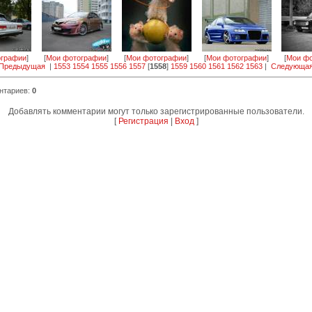
ографии
]
[
Мои фотографии
]
[
Мои фотографии
]
[
Мои фотографии
]
[
Мои фо
 Предыдущая
|
1553
1554
1555
1556
1557
[
1558
]
1559
1560
1561
1562
1563
|
Следующая
нтариев
:
0
Добавлять комментарии могут только зарегистрированные пользователи.
[
Регистрация
|
Вход
]