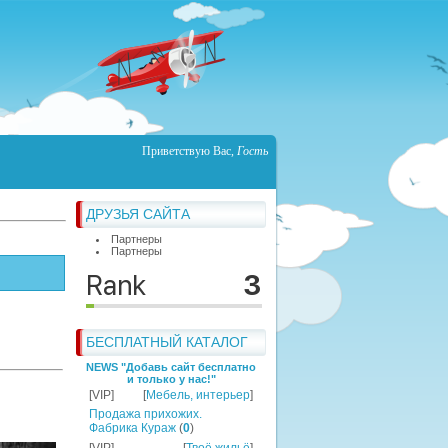
Приветствую Вас
,
Гость
ДРУЗЬЯ САЙТА
Партнеры
Партнеры
БЕСПЛАТНЫЙ КАТАЛОГ
NEWS "Добавь сайт бесплатно
и только у нас!"
[VIP]
[
Мебель, интерьер
]
Продажа прихожих.
Фабрика Кураж
(
0
)