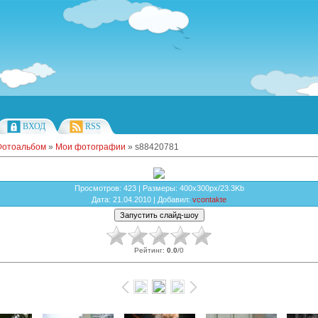
ВХОД
RSS
Фотоальбом
»
Мои фотографии
» s88420781
Просмотров
: 423 |
Размеры
: 400x300px/23.3Kb
Дата
: 21.04.2010 |
Добавил
:
vcontakte
Рейтинг
:
0.0
/
0