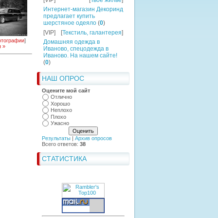
[VIP]
[
Твоё жильё
]
Интернет-магазин Декоринд
предлагает купить
шерстяное одеяло
(
0
)
[VIP]
[
Текстиль, галантерея
]
тографии
]
Домашняя одежда в
 »
Иваново, спецодежда в
Иваново. На нашем сайте!
(
0
)
НАШ ОПРОС
Оцените мой сайт
Отлично
Хорошо
Неплохо
Плохо
Ужасно
Результаты
|
Архив опросов
Всего ответов:
38
СТАТИСТИКА