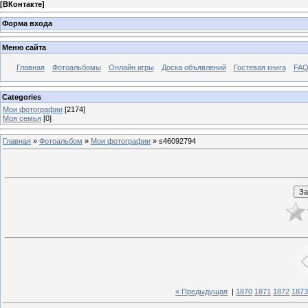
[
ВКонтакте
]
Форма входа
Меню сайта
Главная
Фотоальбомы
Онлайн игры
Доска объявлений
Гостевая книга
FAQ
Categories
Мои фотографии
[2174]
Моя семья
[0]
Главная
»
Фотоальбом
»
Мои фотографии
» s46092794
« Предыдущая
|
1870
1871
1872
1873