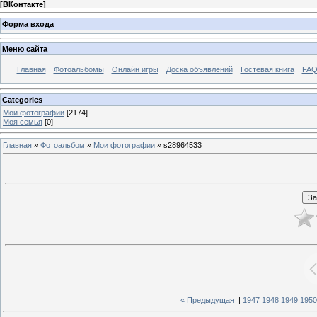
[
ВКонтакте
]
Форма входа
Меню сайта
Главная
Фотоальбомы
Онлайн игры
Доска объявлений
Гостевая книга
FAQ
Categories
Мои фотографии
[2174]
Моя семья
[0]
Главная
»
Фотоальбом
»
Мои фотографии
» s28964533
« Предыдущая
|
1947
1948
1949
1950