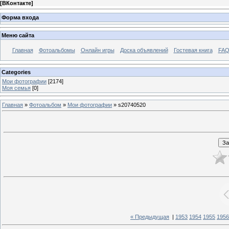
[
ВКонтакте
]
Форма входа
Меню сайта
Главная
Фотоальбомы
Онлайн игры
Доска объявлений
Гостевая книга
FAQ
Categories
Мои фотографии
[2174]
Моя семья
[0]
Главная
»
Фотоальбом
»
Мои фотографии
» s20740520
« Предыдущая
|
1953
1954
1955
1956