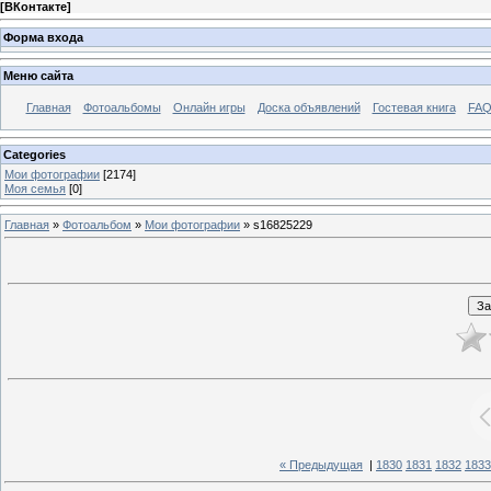
[
ВКонтакте
]
Форма входа
Меню сайта
Главная
Фотоальбомы
Онлайн игры
Доска объявлений
Гостевая книга
FAQ
Categories
Мои фотографии
[2174]
Моя семья
[0]
Главная
»
Фотоальбом
»
Мои фотографии
» s16825229
« Предыдущая
|
1830
1831
1832
1833