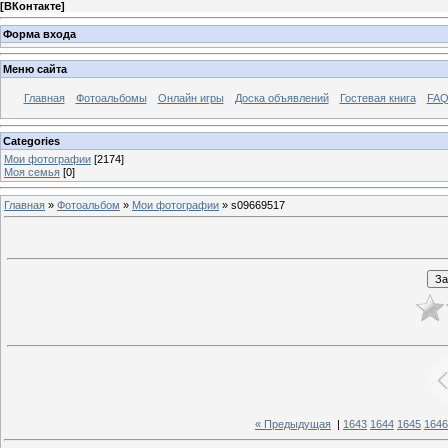
[
ВКонтакте
]
Форма входа
Меню сайта
Главная
Фотоальбомы
Онлайн игры
Доска объявлений
Гостевая книга
FAQ
Categories
Мои фотографии
[2174]
Моя семья
[0]
Главная
»
Фотоальбом
»
Мои фотографии
» s09669517
« Предыдущая
|
1643
1644
1645
1646