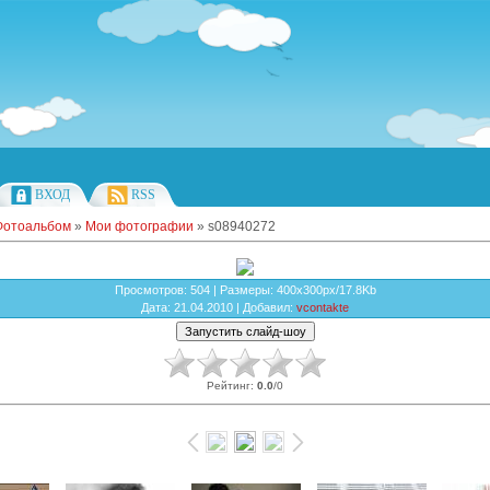
ВХОД
RSS
Фотоальбом
»
Мои фотографии
» s08940272
Просмотров
: 504 |
Размеры
: 400x300px/17.8Kb
Дата
: 21.04.2010 |
Добавил
:
vcontakte
Рейтинг
:
0.0
/
0