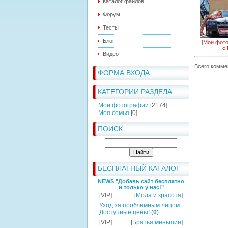
Каталог файлов
Форум
Тесты
Блог
[
Мои фот
«
Видео
Всего комме
ФОРМА ВХОДА
КАТЕГОРИИ РАЗДЕЛА
Мои фотографии
[2174]
Моя семья
[0]
ПОИСК
БЕСПЛАТНЫЙ КАТАЛОГ
NEWS "Добавь сайт бесплатно
и только у нас!"
[VIP]
[
Мода и красота
]
Уход за проблемным лицом.
Доступные цены!
(
0
)
[VIP]
[
Братья меньшие
]