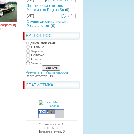
[VIP]
[
Братья меньшие
]
Экзотические питоны.
Магазин на Regius.Su
(
0
)
[VIP]
[
Дизайн
]
Студия дизайна Indivart.
тографии
]
Роспись стен.
(
0
)
 »
НАШ ОПРОС
Оцените мой сайт
Отлично
Хорошо
Неплохо
Плохо
Ужасно
Результаты
|
Архив опросов
Всего ответов:
38
СТАТИСТИКА
Онлайн всего:
1
Гостей:
1
Пользователей:
0