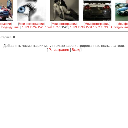
ографии
]
[
Мои фотографии
]
[
Мои фотографии
]
[
Мои фотографии
]
[
Мои фо
 Предыдущая
|
1523
1524
1525
1526
1527
[
1528
]
1529
1530
1531
1532
1533
|
Следующая
нтариев
:
0
Добавлять комментарии могут только зарегистрированные пользователи.
[
Регистрация
|
Вход
]