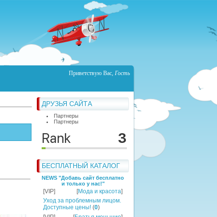
Приветствую Вас
,
Гость
ДРУЗЬЯ САЙТА
Партнеры
Партнеры
БЕСПЛАТНЫЙ КАТАЛОГ
NEWS "Добавь сайт бесплатно
и только у нас!"
[VIP]
[
Мода и красота
]
Уход за проблемным лицом.
Доступные цены!
(
0
)