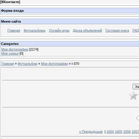
[
ВКонтакте
]
Форма входа
Меню сайта
Главная
Фотоальбомы
Онлайн игры
Доска объявлений
Гостевая книга
FAQ
Categories
Мои фотографии
[2174]
Моя семья
[0]
Главная
»
Фотоальбом
»
Мои фотографии
» i-370
« Предыдущая
|
1654
1655
1656
1657