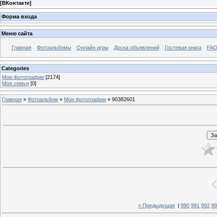
[
ВКонтакте
]
Форма входа
Меню сайта
Главная
Фотоальбомы
Онлайн игры
Доска объявлений
Гостевая книга
FAQ
Categories
Мои фотографии
[2174]
Моя семья
[0]
Главная
»
Фотоальбом
»
Мои фотографии
» 90382601
« Предыдущая
|
990
991
992
99