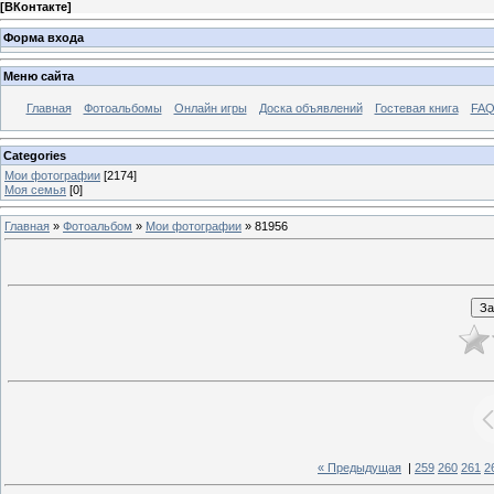
[
ВКонтакте
]
Форма входа
Меню сайта
Главная
Фотоальбомы
Онлайн игры
Доска объявлений
Гостевая книга
FAQ
Categories
Мои фотографии
[2174]
Моя семья
[0]
Главная
»
Фотоальбом
»
Мои фотографии
» 81956
« Предыдущая
|
259
260
261
2