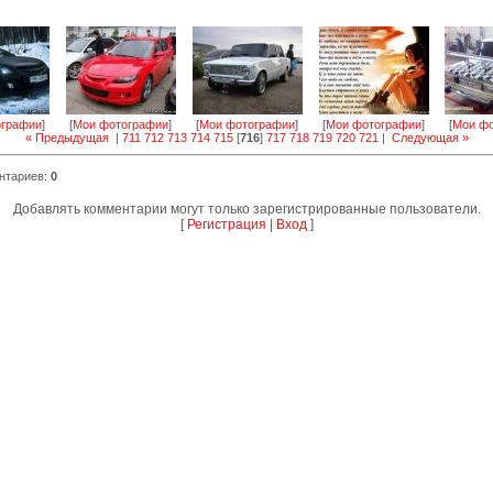
ографии
]
[
Мои фотографии
]
[
Мои фотографии
]
[
Мои фотографии
]
[
Мои фо
« Предыдущая
|
711
712
713
714
715
[
716
]
717
718
719
720
721
|
Следующая »
нтариев
:
0
Добавлять комментарии могут только зарегистрированные пользователи.
[
Регистрация
|
Вход
]