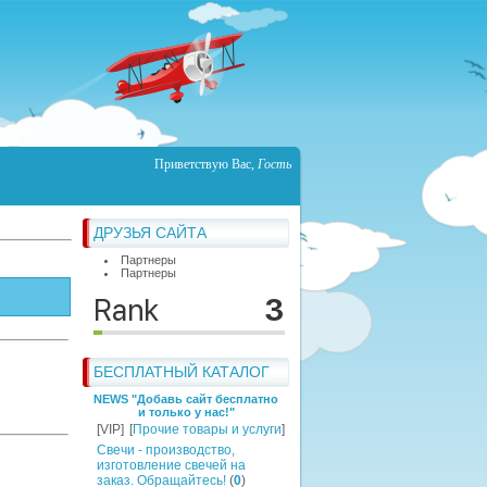
Приветствую Вас
,
Гость
ДРУЗЬЯ САЙТА
Партнеры
Партнеры
БЕСПЛАТНЫЙ КАТАЛОГ
NEWS "Добавь сайт бесплатно
и только у нас!"
[VIP]
[
Прочие товары и услуги
]
Свечи - производство,
изготовление свечей на
заказ. Обращайтесь!
(
0
)