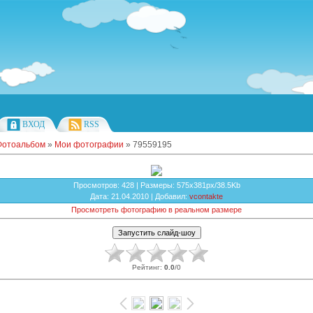
ВХОД
RSS
Фотоальбом
»
Мои фотографии
» 79559195
Просмотров
: 428 |
Размеры
: 575x381px/38.5Kb
Дата
: 21.04.2010 |
Добавил
:
vcontakte
Просмотреть фотографию в реальном размере
Рейтинг
:
0.0
/
0