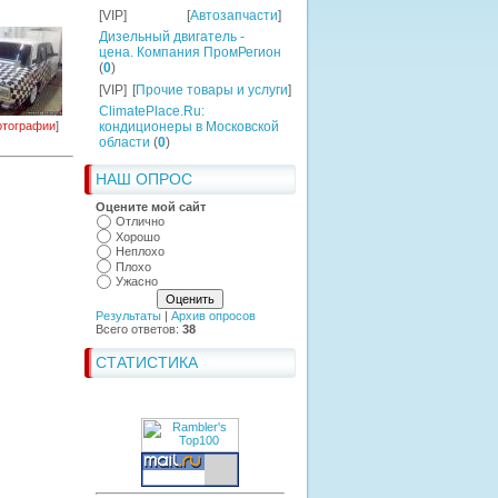
[VIP]
[
Автозапчасти
]
Дизельный двигатель -
цена. Компания ПромРегион
(
0
)
[VIP]
[
Прочие товары и услуги
]
ClimatePlace.Ru:
тографии
]
кондиционеры в Московской
области
(
0
)
НАШ ОПРОС
Оцените мой сайт
Отлично
Хорошо
Неплохо
Плохо
Ужасно
Результаты
|
Архив опросов
Всего ответов:
38
СТАТИСТИКА