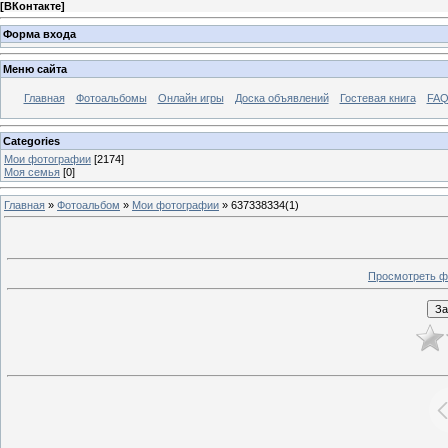
[
ВКонтакте
]
Форма входа
Меню сайта
Главная
Фотоальбомы
Онлайн игры
Доска объявлений
Гостевая книга
FAQ
Categories
Мои фотографии
[2174]
Моя семья
[0]
Главная
»
Фотоальбом
»
Мои фотографии
» 637338334(1)
Просмотреть ф