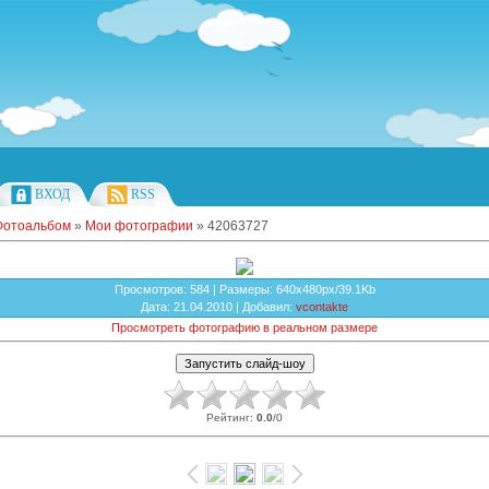
ВХОД
RSS
Фотоальбом
»
Мои фотографии
» 42063727
Просмотров
: 584 |
Размеры
: 640x480px/39.1Kb
Дата
: 21.04.2010 |
Добавил
:
vcontakte
Просмотреть фотографию в реальном размере
Рейтинг
:
0.0
/
0