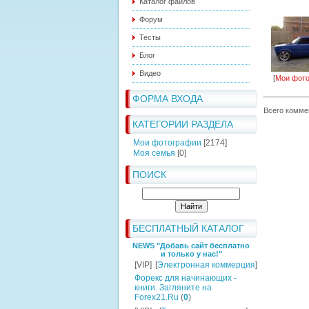
Каталог файлов
Форум
Тесты
Блог
Видео
[
Мои фот
ФОРМА ВХОДА
Всего комме
КАТЕГОРИИ РАЗДЕЛА
Мои фотографии
[2174]
Моя семья
[0]
ПОИСК
БЕСПЛАТНЫЙ КАТАЛОГ
NEWS "Добавь сайт бесплатно
и только у нас!"
[VIP]
[
Электронная коммерция
]
Форекс для начинающих -
книги. Загляните на
Forex21.Ru
(
0
)