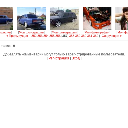
ографии
]
[
Мои фотографии
]
[
Мои фотографии
]
[
Мои фотографии
]
[
Мои фо
« Предыдущая
|
352
353
354
355
356
[
357
]
358
359
360
361
362
|
Следующая »
нтариев
:
0
Добавлять комментарии могут только зарегистрированные пользователи.
[
Регистрация
|
Вход
]