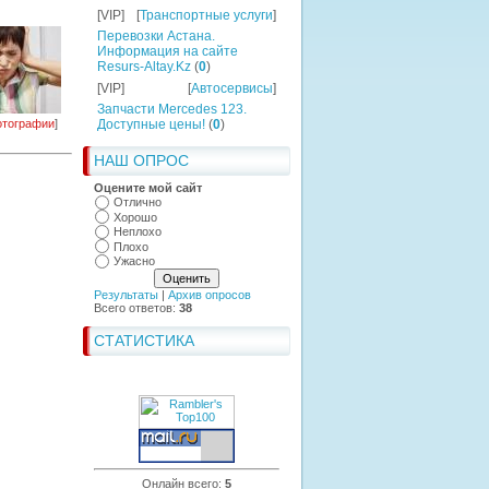
[VIP]
[
Транспортные услуги
]
Перевозки Астана.
Информация на сайте
Resurs-Altay.Kz
(
0
)
[VIP]
[
Автосервисы
]
Запчасти Mercedes 123.
тографии
]
Доступные цены!
(
0
)
НАШ ОПРОС
Оцените мой сайт
Отлично
Хорошо
Неплохо
Плохо
Ужасно
Результаты
|
Архив опросов
Всего ответов:
38
СТАТИСТИКА
Онлайн всего:
5