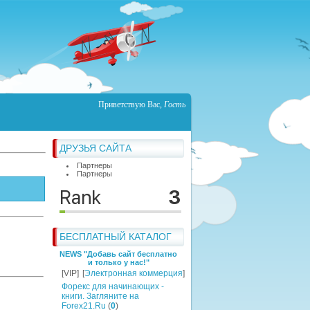
Приветствую Вас
,
Гость
ДРУЗЬЯ САЙТА
Партнеры
Партнеры
БЕСПЛАТНЫЙ КАТАЛОГ
NEWS "Добавь сайт бесплатно
и только у нас!"
[VIP]
[
Электронная коммерция
]
Форекс для начинающих -
книги. Загляните на
Forex21.Ru
(
0
)