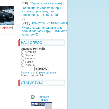
[VIP]
[
Строительные услуги
]
Голицыно-комплект: заборы
из сетки, производство
просечно-вытяжной сетки
(
0
)
[VIP]
[
Строительные материалы
]
тографии
]
Муфты соединительные для
полиэтиленовых труб. Отличное
качество
(
0
)
НАШ ОПРОС
Оцените мой сайт
Отлично
Хорошо
Неплохо
Плохо
Ужасно
Результаты
|
Архив опросов
Всего ответов:
38
СТАТИСТИКА