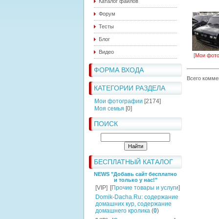
Каталог файлов
Форум
Тесты
Блог
Видео
[
Мои фот
ФОРМА ВХОДА
Всего комме
КАТЕГОРИИ РАЗДЕЛА
Мои фотографии
[2174]
Моя семья
[0]
ПОИСК
БЕСПЛАТНЫЙ КАТАЛОГ
NEWS "Добавь сайт бесплатно
и только у нас!"
[VIP]
[
Прочие товары и услуги
]
Domik-Dacha.Ru: содержание
домашних кур, содержание
домашнего кролика
(
0
)