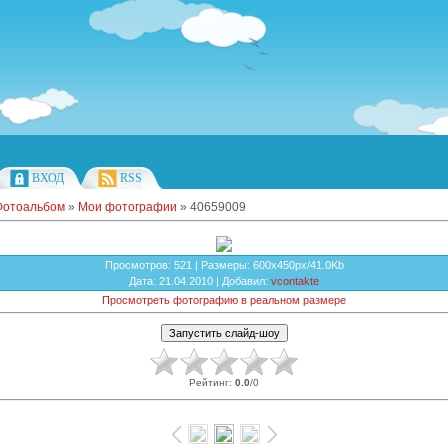
ВХОД
RSS
Фотоальбом
»
Мои фотографии
» 40659009
Просмотров
: 521 |
Размеры
: 600x450px/41.0Kb
Дата
: 21.04.2010 |
Добавил
:
vcontakte
Просмотреть фотографию в реальном размере
Рейтинг
:
0.0
/
0