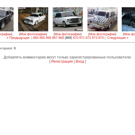
ографии
]
[
Мои фотографии
]
[
Мои фотографии
]
[
Мои фотографии
]
[
Мои фо
« Предыдущая
|
864
865
866
867
868
[
869
]
870
871
872
873
874
|
Следующая »
нтариев
:
0
Добавлять комментарии могут только зарегистрированные пользователи.
[
Регистрация
|
Вход
]