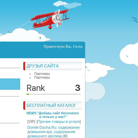
Приветствую Вас
,
Гость
ДРУЗЬЯ САЙТА
Партнеры
Партнеры
БЕСПЛАТНЫЙ КАТАЛОГ
NEWS "Добавь сайт бесплатно
и только у нас!"
[VIP]
[
Прочие товары и услуги
]
Domik-Dacha.Ru: содержание
домашних кур, содержание
домашнего кролика
(
0
)