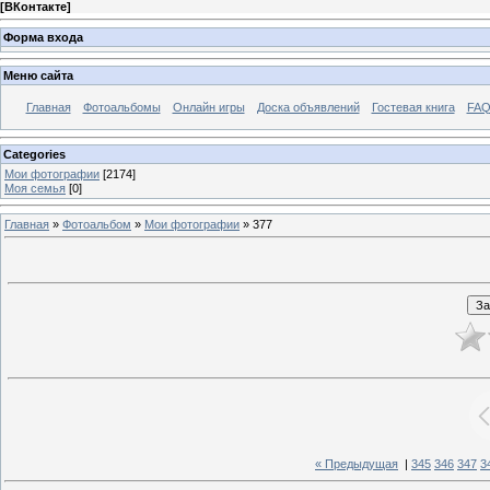
[
ВКонтакте
]
Форма входа
Меню сайта
Главная
Фотоальбомы
Онлайн игры
Доска объявлений
Гостевая книга
FAQ
Categories
Мои фотографии
[2174]
Моя семья
[0]
Главная
»
Фотоальбом
»
Мои фотографии
» 377
« Предыдущая
|
345
346
347
3