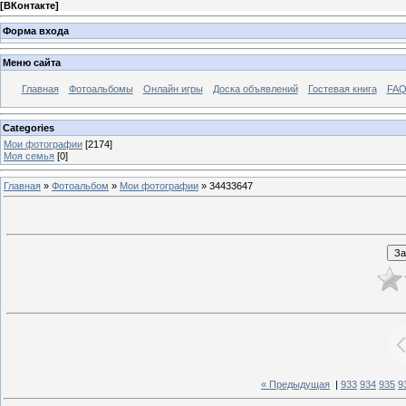
[
ВКонтакте
]
Форма входа
Меню сайта
Главная
Фотоальбомы
Онлайн игры
Доска объявлений
Гостевая книга
FAQ
Categories
Мои фотографии
[2174]
Моя семья
[0]
Главная
»
Фотоальбом
»
Мои фотографии
» 34433647
« Предыдущая
|
933
934
935
9