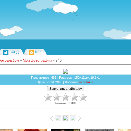
ВХОД
RSS
Фотоальбом
»
Мои фотографии
» 340
Просмотров
: 489 |
Размеры
: 150x111px/19.8Kb
Дата
: 21.04.2010 |
Добавил
:
vcontakte
Рейтинг
:
0.0
/
0