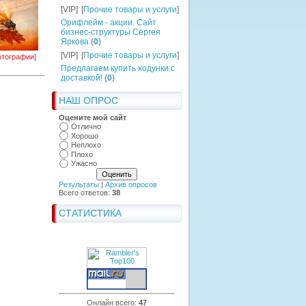
[VIP]
[
Прочие товары и услуги
]
Орифлейм - акции. Сайт
бизнес-структуры Сергея
Яркова
(
0
)
[VIP]
[
Прочие товары и услуги
]
тографии
]
Предлагаем купить ходунки с
доставкой!
(
0
)
НАШ ОПРОС
Оцените мой сайт
Отлично
Хорошо
Неплохо
Плохо
Ужасно
Результаты
|
Архив опросов
Всего ответов:
38
СТАТИСТИКА
Онлайн всего:
47