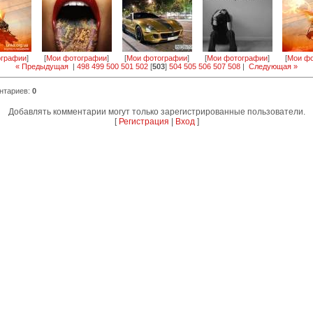
ографии
]
[
Мои фотографии
]
[
Мои фотографии
]
[
Мои фотографии
]
[
Мои фо
« Предыдущая
|
498
499
500
501
502
[
503
]
504
505
506
507
508
|
Следующая »
нтариев
:
0
Добавлять комментарии могут только зарегистрированные пользователи.
[
Регистрация
|
Вход
]