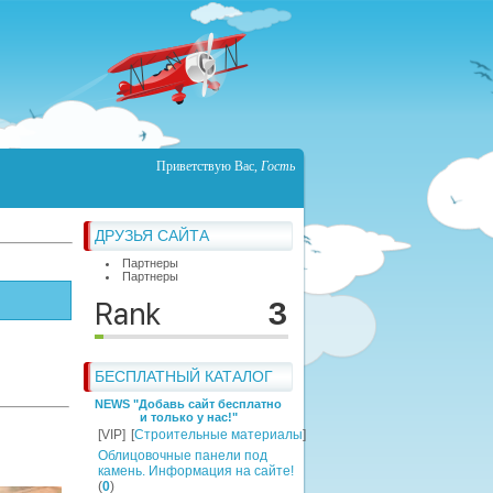
Приветствую Вас
,
Гость
ДРУЗЬЯ САЙТА
Партнеры
Партнеры
БЕСПЛАТНЫЙ КАТАЛОГ
NEWS "Добавь сайт бесплатно
и только у нас!"
[VIP]
[
Строительные материалы
]
Облицовочные панели под
камень. Информация на сайте!
(
0
)