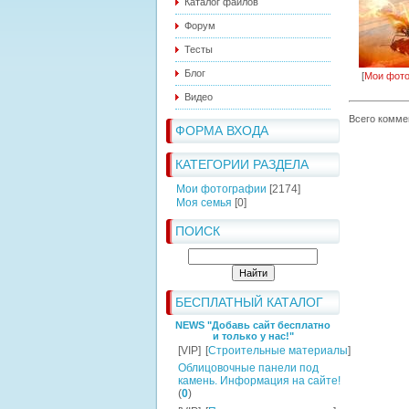
Каталог файлов
Форум
Тесты
Блог
[
Мои фот
Видео
Всего комме
ФОРМА ВХОДА
КАТЕГОРИИ РАЗДЕЛА
Мои фотографии
[2174]
Моя семья
[0]
ПОИСК
БЕСПЛАТНЫЙ КАТАЛОГ
NEWS "Добавь сайт бесплатно
и только у нас!"
[VIP]
[
Строительные материалы
]
Облицовочные панели под
камень. Информация на сайте!
(
0
)