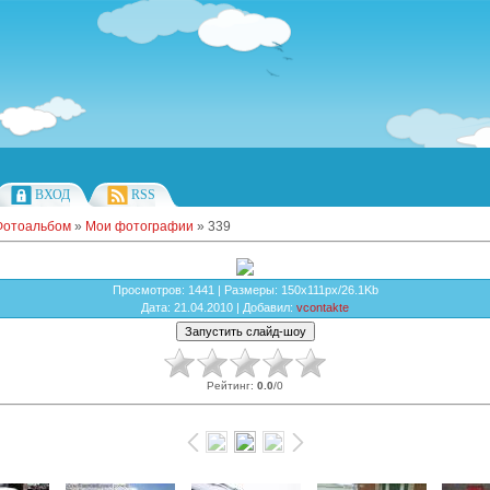
ВХОД
RSS
Фотоальбом
»
Мои фотографии
» 339
Просмотров
: 1441 |
Размеры
: 150x111px/26.1Kb
Дата
: 21.04.2010 |
Добавил
:
vcontakte
Рейтинг
:
0.0
/
0