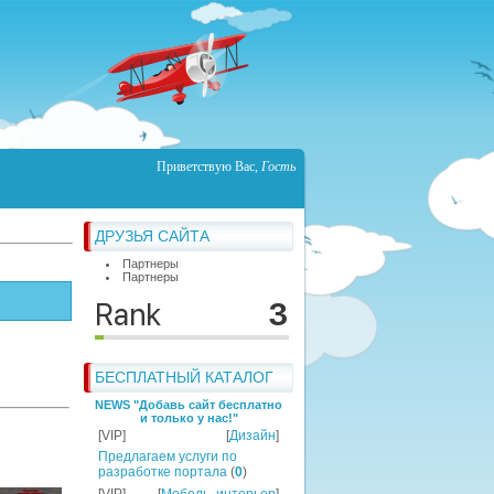
Приветствую Вас
,
Гость
ДРУЗЬЯ САЙТА
Партнеры
Партнеры
БЕСПЛАТНЫЙ КАТАЛОГ
NEWS "Добавь сайт бесплатно
и только у нас!"
[VIP]
[
Дизайн
]
Предлагаем услуги по
разработке портала
(
0
)