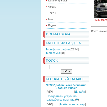
Каталог файлов
Форум
Тесты
Блог
[
Мои фот
Видео
Всего комме
ФОРМА ВХОДА
КАТЕГОРИИ РАЗДЕЛА
Мои фотографии
[2174]
Моя семья
[0]
ПОИСК
БЕСПЛАТНЫЙ КАТАЛОГ
NEWS "Добавь сайт бесплатно
и только у нас!"
[VIP]
[
Дизайн
]
Предлагаем услуги по
разработке портала
(
0
)
[VIP]
[
Мебель, интерьер
]