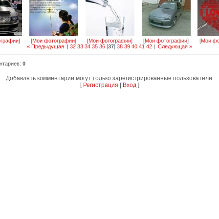
ографии
]
[
Мои фотографии
]
[
Мои фотографии
]
[
Мои фотографии
]
[
Мои фо
« Предыдущая
|
32
33
34
35
36
[
37
]
38
39
40
41
42
|
Следующая »
нтариев
:
0
Добавлять комментарии могут только зарегистрированные пользователи.
[
Регистрация
|
Вход
]