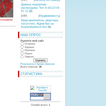
[VIP]
[
Мебель, интерьер
]
Диваны недорогие -
распродажа. Тел. 8 (912)734
97 11
(
0
)
[VIP]
[
Недвижимость
]
тографии
]
КвартираНаНочь: квартиры
посуточно. Ждем Вас на
KvartiraNaNoch.Ru!
(
0
)
НАШ ОПРОС
Оцените мой сайт
Отлично
Хорошо
Неплохо
Плохо
Ужасно
Результаты
|
Архив опросов
Всего ответов:
38
СТАТИСТИКА
Онлайн всего:
1