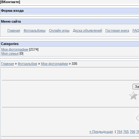
[
ВКонтакте
]
Форма входа
Меню сайта
Главная
Фотоальбомы
Онлайн игры
Доска объявлений
Гостевая книга
FAQ
Categories
Мои фотографии
[2174]
Моя семья
[0]
Главная
»
Фотоальбом
»
Мои фотографии
» 335
« Предыдущая
|
764
765
766
7