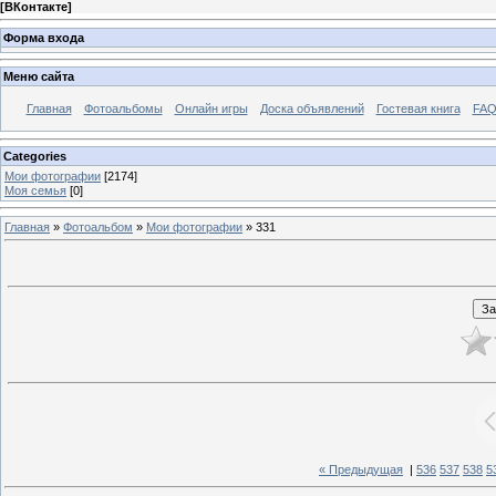
[
ВКонтакте
]
Форма входа
Меню сайта
Главная
Фотоальбомы
Онлайн игры
Доска объявлений
Гостевая книга
FAQ
Categories
Мои фотографии
[2174]
Моя семья
[0]
Главная
»
Фотоальбом
»
Мои фотографии
» 331
« Предыдущая
|
536
537
538
5