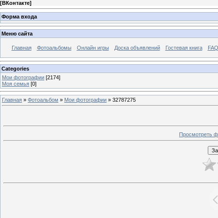
[
ВКонтакте
]
Форма входа
Меню сайта
Главная
Фотоальбомы
Онлайн игры
Доска объявлений
Гостевая книга
FAQ
Categories
Мои фотографии
[2174]
Моя семья
[0]
Главная
»
Фотоальбом
»
Мои фотографии
» 32787275
Просмотреть ф