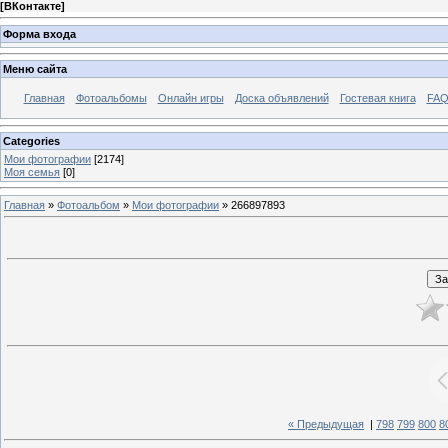
[
ВКонтакте
]
Форма входа
Меню сайта
Главная
Фотоальбомы
Онлайн игры
Доска объявлений
Гостевая книга
FAQ
Categories
Мои фотографии
[2174]
Моя семья
[0]
Главная
»
Фотоальбом
»
Мои фотографии
» 266897893
« Предыдущая
|
798
799
800
8