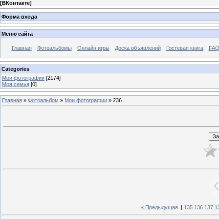
[
ВКонтакте
]
Форма входа
Меню сайта
Главная
Фотоальбомы
Онлайн игры
Доска объявлений
Гостевая книга
FAQ
Categories
Мои фотографии
[2174]
Моя семья
[0]
Главная
»
Фотоальбом
»
Мои фотографии
» 236
« Предыдущая
|
135
136
137
1