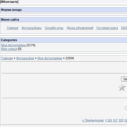
[
ВКонтакте
]
Форма входа
Меню сайта
Главная
Фотоальбомы
Онлайн игры
Доска объявлений
Гостевая книга
FAQ
Categories
Мои фотографии
[2174]
Моя семья
[0]
Главная
»
Фотоальбом
»
Мои фотографии
» 22506
« Предыдущая
|
116
117
118
1