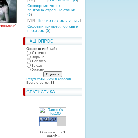
[VIP]
[
Авто-мото инфо
]
Союзпромкомплект:
ленточно-отрезные станки
(
0
)
[VIP]
[
Прочие товары и услуги
]
тографии
]
Садовый триммер. Торговые
просторы
(
0
)
НАШ ОПРОС
Оцените мой сайт
Отлично
Хорошо
Неплохо
Плохо
Ужасно
Результаты
|
Архив опросов
Всего ответов:
38
СТАТИСТИКА
Онлайн всего:
1
Гостей:
1