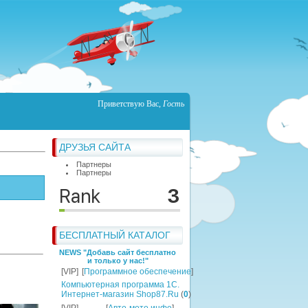
Приветствую Вас
,
Гость
ДРУЗЬЯ САЙТА
Партнеры
Партнеры
БЕСПЛАТНЫЙ КАТАЛОГ
NEWS "Добавь сайт бесплатно
и только у нас!"
[VIP]
[
Программное обеспечение
]
Компьютерная программа 1C.
Интернет-магазин Shop87.Ru
(
0
)