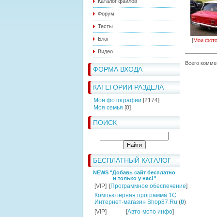
Каталог файлов
Форум
Тесты
Блог
[
Мои фот
Видео
Всего комме
ФОРМА ВХОДА
КАТЕГОРИИ РАЗДЕЛА
Мои фотографии
[2174]
Моя семья
[0]
ПОИСК
БЕСПЛАТНЫЙ КАТАЛОГ
NEWS "Добавь сайт бесплатно
и только у нас!"
[VIP]
[
Программное обеспечение
]
Компьютерная программа 1C.
Интернет-магазин Shop87.Ru
(
0
)
[VIP]
[
Авто-мото инфо
]