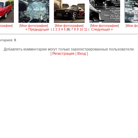
ографии
]
[
Мои фотографии
]
[
Мои фотографии
]
[
Мои фотографии
]
[
Мои фо
« Предыдущая
|
1
2
3
4
5
[
6
]
7
8
9
10
11
|
Следующая »
нтариев
:
0
Добавлять комментарии могут только зарегистрированные пользователи.
[
Регистрация
|
Вход
]