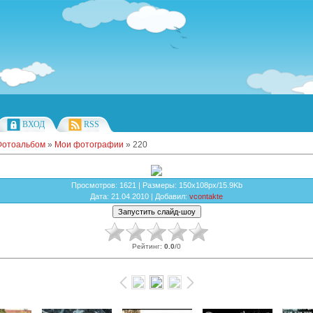
ВХОД
RSS
Фотоальбом
»
Мои фотографии
» 220
Просмотров
: 1621 |
Размеры
: 150x108px/15.9Kb
Дата
: 21.04.2010 |
Добавил
:
vcontakte
Рейтинг
:
0.0
/
0