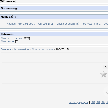
[
ВКонтакте
]
Форма входа
Меню сайта
Главная
Фотоальбомы
Онлайн игры
Доска объявлений
Гостевая книга
FAQ
Categories
Мои фотографии
[2174]
Моя семья
[0]
Главная
»
Фотоальбом
»
Мои фотографии
» 196470145
« Предыдущая
|
880
881
882
8