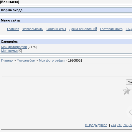
[
ВКонтакте
]
Форма входа
Меню сайта
Главная
Фотоальбомы
Онлайн игры
Доска объявлений
Гостевая книга
FAQ
Categories
Мои фотографии
[2174]
Моя семья
[0]
Главная
»
Фотоальбом
»
Мои фотографии
» 19208051
« Предыдущая
|
744
745
746
7