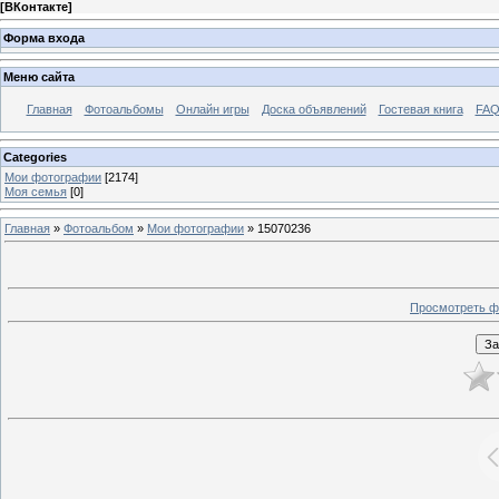
[
ВКонтакте
]
Форма входа
Меню сайта
Главная
Фотоальбомы
Онлайн игры
Доска объявлений
Гостевая книга
FAQ
Categories
Мои фотографии
[2174]
Моя семья
[0]
Главная
»
Фотоальбом
»
Мои фотографии
» 15070236
Просмотреть ф