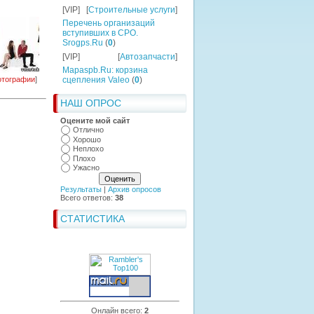
[VIP]
[
Строительные услуги
]
Перечень организаций
вступивших в СРО.
Srogps.Ru
(
0
)
[VIP]
[
Автозапчасти
]
Mapaspb.Ru: корзина
тографии
]
сцепления Valeo
(
0
)
НАШ ОПРОС
Оцените мой сайт
Отлично
Хорошо
Неплохо
Плохо
Ужасно
Результаты
|
Архив опросов
Всего ответов:
38
СТАТИСТИКА
Онлайн всего:
2