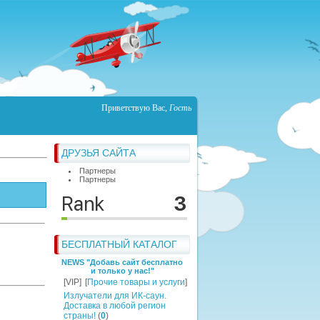
Приветствую Вас
,
Гость
ДРУЗЬЯ САЙТА
Партнеры
Партнеры
БЕСПЛАТНЫЙ КАТАЛОГ
NEWS "Добавь сайт бесплатно
и только у нас!"
[VIP]
[
Прочие товары и услуги
]
Излучатели для ИК-саун.
Доставка в любой регион
страны!
(
0
)