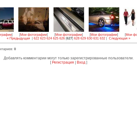
ографии
]
[
Мои фотографии
]
[
Мои фотографии
]
[
Мои фотографии
]
[
Мои фо
« Предыдущая
|
622
623
624
625
626
[
627
]
628
629
630
631
632
|
Следующая »
нтариев
:
0
Добавлять комментарии могут только зарегистрированные пользователи.
[
Регистрация
|
Вход
]