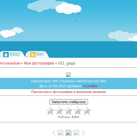
ВХОД
RSS
Фотоальбом
»
Мои фотографии
» 031_gaga
Просмотров
: 506 |
Размеры
: 640x547px/102.3Kb
Дата
: 21.04.2010 |
Добавил
:
vcontakte
Просмотреть фотографию в реальном размере
Рейтинг
:
0.0
/
0