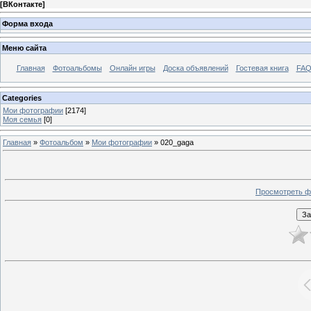
[
ВКонтакте
]
Форма входа
Меню сайта
Главная
Фотоальбомы
Онлайн игры
Доска объявлений
Гостевая книга
FAQ
Categories
Мои фотографии
[2174]
Моя семья
[0]
Главная
»
Фотоальбом
»
Мои фотографии
» 020_gaga
Просмотреть ф