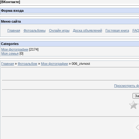
[
ВКонтакте
]
Форма входа
Меню сайта
Главная
Фотоальбомы
Онлайн игры
Доска объявлений
Гостевая книга
FAQ
Categories
Мои фотографии
[2174]
Моя семья
[0]
Главная
»
Фотоальбом
»
Мои фотографии
» 006_zivnost
Просмотреть ф