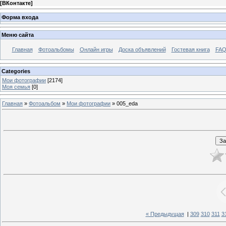
[
ВКонтакте
]
Форма входа
Меню сайта
Главная
Фотоальбомы
Онлайн игры
Доска объявлений
Гостевая книга
FAQ
Categories
Мои фотографии
[2174]
Моя семья
[0]
Главная
»
Фотоальбом
»
Мои фотографии
» 005_eda
« Предыдущая
|
309
310
311
3