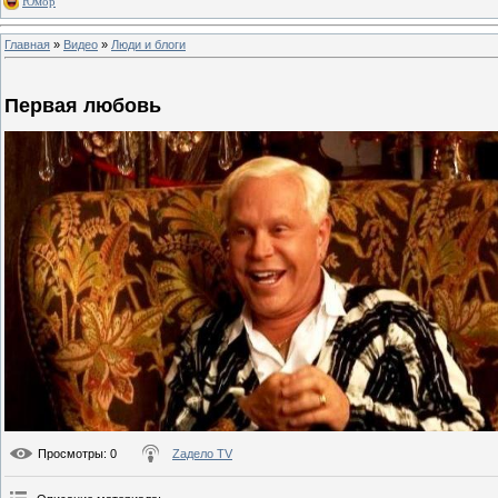
Юмор
Главная
»
Видео
»
Люди и блоги
Первая любовь
Просмотры
: 0
Zадело TV