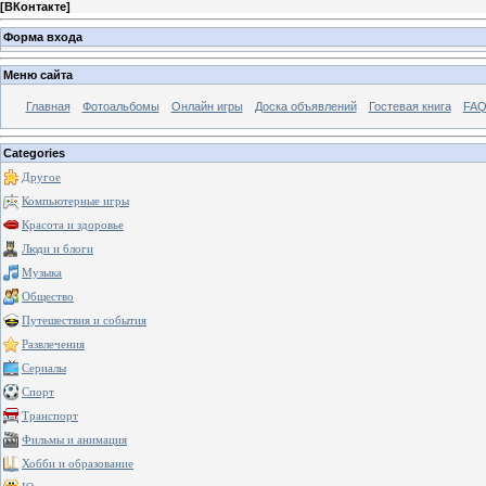
[
ВКонтакте
]
Форма входа
Меню сайта
Главная
Фотоальбомы
Онлайн игры
Доска объявлений
Гостевая книга
FAQ
Categories
Другое
Компьютерные игры
Красота и здоровье
Люди и блоги
Музыка
Общество
Путешествия и события
Развлечения
Сериалы
Спорт
Транспорт
Фильмы и анимация
Хобби и образование