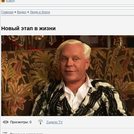
Юмор
Главная
»
Видео
»
Люди и блоги
Новый этап в жизни
Просмотры
: 0
Zадело TV