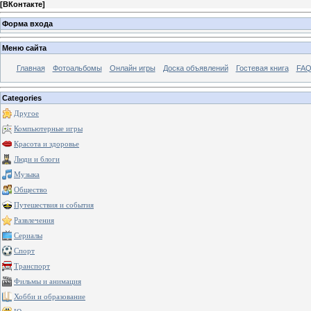
[
ВКонтакте
]
Форма входа
Меню сайта
Главная
Фотоальбомы
Онлайн игры
Доска объявлений
Гостевая книга
FAQ
Categories
Другое
Компьютерные игры
Красота и здоровье
Люди и блоги
Музыка
Общество
Путешествия и события
Развлечения
Сериалы
Спорт
Транспорт
Фильмы и анимация
Хобби и образование