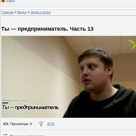
Юмор
Главная
»
Видео
»
Люди и блоги
Ты — предприниматель. Часть 13
Просмотры
: 0
ЖТВ