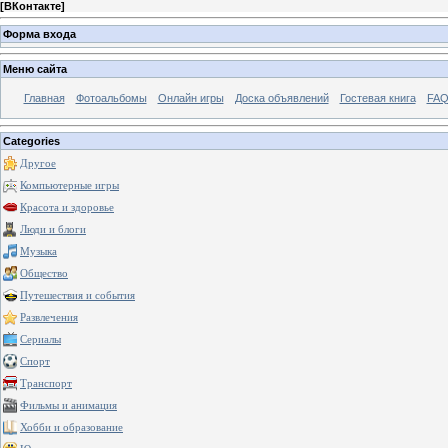
[
ВКонтакте
]
Форма входа
Меню сайта
Главная
Фотоальбомы
Онлайн игры
Доска объявлений
Гостевая книга
FAQ
Categories
Другое
Компьютерные игры
Красота и здоровье
Люди и блоги
Музыка
Общество
Путешествия и события
Развлечения
Сериалы
Спорт
Транспорт
Фильмы и анимация
Хобби и образование