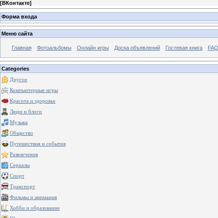
[
ВКонтакте
]
Форма входа
Меню сайта
Главная
Фотоальбомы
Онлайн игры
Доска объявлений
Гостевая книга
FAQ
Categories
Другое
Компьютерные игры
Красота и здоровье
Люди и блоги
Музыка
Общество
Путешествия и события
Развлечения
Сериалы
Спорт
Транспорт
Фильмы и анимация
Хобби и образование