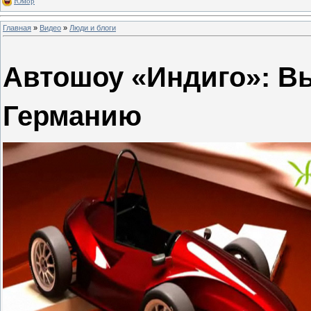
Юмор
Главная
»
Видео
»
Люди и блоги
Автошоу «Индиго»: Вы
Германию